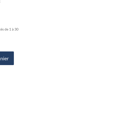
g
és de 1 à 30
anier