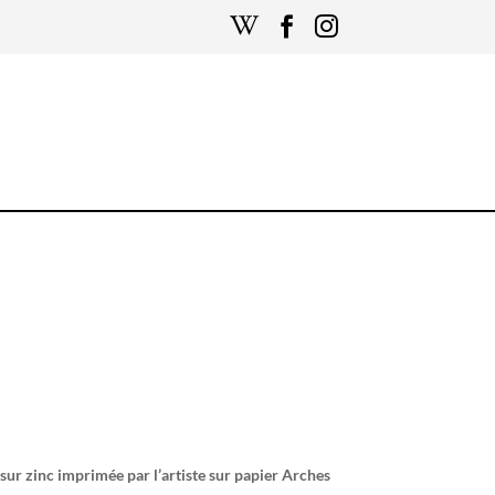



 sur zinc imprimée par l’artiste sur papier Arches