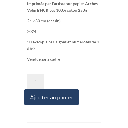
imprimée par l’artiste sur papier Arches
Velin BFK Rives 100% coton 250g
24 x 30 cm (dessin)
2024
50 exemplaires signés et numérotés de 1
à 50
Vendue sans cadre
quantité
de
Les
Ajouter au panier
deux
noiraudes